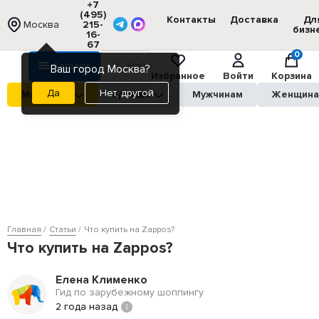
+7
(495)
Контакты
Доставка
Дл
Москва
215-
бизн
16-
67
0
Каталог
Ваш город Москва?
Избранное
Войти
Корзина
Нет, другой
Магазины
Бренды
Мужчинам
Женщин
Главная
Статьи
Что купить на Zappos?
Что купить на Zappos?
Елена Клименко
Гид по зарубежному шоппингу
2 года назад