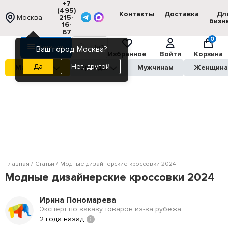
+7
(495)
Контакты
Доставка
Дл
Москва
215-
бизн
16-
67
0
Каталог
Ваш город Москва?
Избранное
Войти
Корзина
Нет, другой
Магазины
Бренды
Мужчинам
Женщин
Главная
Статьи
Модные дизайнерские кроссовки 2024
Модные дизайнерские кроссовки 2024
Ирина Пономарева
Эксперт по заказу товаров из-за рубежа
2 года назад