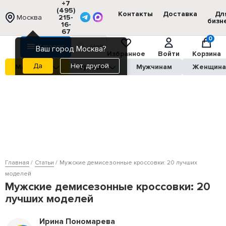
+7
(495)
Контакты
Доставка
Дл
Москва
215-
бизн
16-
67
0
Каталог
Ваш город Москва?
Избранное
Войти
Корзина
Нет, другой
Магазины
Бренды
Мужчинам
Женщин
Главная
Статьи
Мужские демисезонные кроссовки: 20 лучших
моделей
Мужские демисезонные кроссовки: 20
лучших моделей
Ирина Пономарева