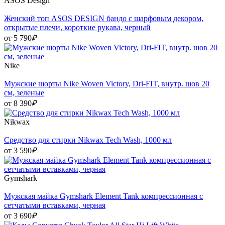
ASOS Design
Женский топ ASOS DESIGN бандо с шарфовым декором,
открытые плечи, короткие рукава, черный
от 5 790
₽
Nike
Мужские шорты Nike Woven Victory, Dri-FIT, внутр. шов 20
см, зеленые
от 8 390
₽
Nikwax
Средство для стирки Nikwax Tech Wash, 1000 мл
от 3 590
₽
Gymshark
Мужская майка Gymshark Element Tank компрессионная с
сетчатыми вставками, черная
от 3 690
₽