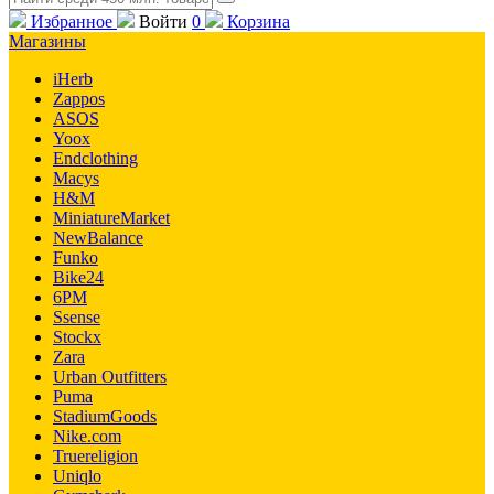
Избранное
Войти
0
Корзина
Магазины
iHerb
Zappos
ASOS
Yoox
Endclothing
Macys
H&M
MiniatureMarket
NewBalance
Funko
Bike24
6PM
Ssense
Stockx
Zara
Urban Outfitters
Puma
StadiumGoods
Nike.com
Truereligion
Uniqlo