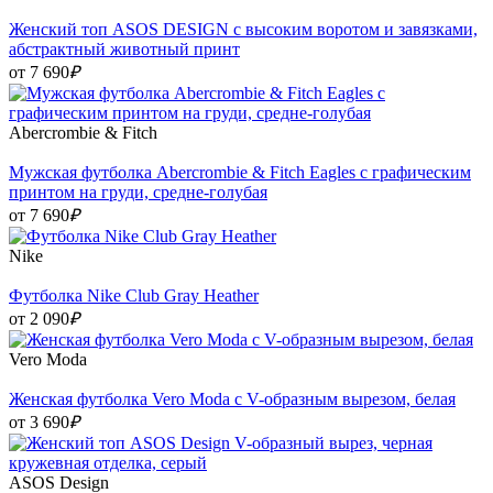
Женский топ ASOS DESIGN с высоким воротом и завязками,
абстрактный животный принт
от 7 690
₽
Abercrombie & Fitch
Мужская футболка Abercrombie & Fitch Eagles с графическим
принтом на груди, средне-голубая
от 7 690
₽
Nike
Футболка Nike Club Gray Heather
от 2 090
₽
Vero Moda
Женская футболка Vero Moda с V-образным вырезом, белая
от 3 690
₽
ASOS Design