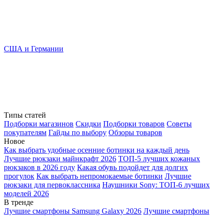
США и Германии
Типы статей
Подборки магазинов
Скидки
Подборки товаров
Советы
покупателям
Гайды по выбору
Обзоры товаров
Новое
Как выбрать удобные осенние ботинки на каждый день
Лучшие рюкзаки майнкрафт 2026
ТОП-5 лучших кожаных
рюкзаков в 2026 году
Какая обувь подойдет для долгих
прогулок
Как выбрать непромокаемые ботинки
Лучшие
рюкзаки для первоклассника
Наушники Sony: ТОП-6 лучших
моделей 2026
В тренде
Лучшие смартфоны Samsung Galaxy 2026
Лучшие смартфоны