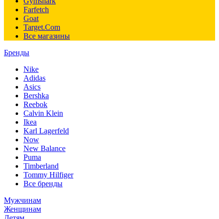
Gymshark
Farfetch
Goat
Target.Com
Все магазины
Бренды
Nike
Adidas
Asics
Bershka
Reebok
Calvin Klein
Ikea
Karl Lagerfeld
Now
New Balance
Puma
Timberland
Tommy Hilfiger
Все бренды
Мужчинам
Женщинам
Детям