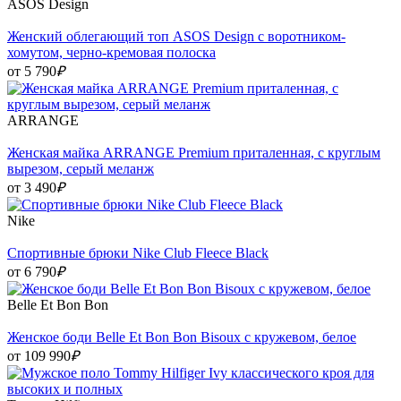
ASOS Design
Женский облегающий топ ASOS Design с воротником-
хомутом, черно-кремовая полоска
от 5 790
₽
ARRANGE
Женская майка ARRANGE Premium приталенная, с круглым
вырезом, серый меланж
от 3 490
₽
Nike
Cпортивные брюки Nike Club Fleece Black
от 6 790
₽
Belle Et Bon Bon
Женское боди Belle Et Bon Bon Bisoux с кружевом, белое
от 109 990
₽