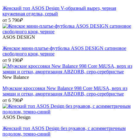
Женский топ ASOS Design V-образный вырез, черная
кружевная отделка, серый
от 5 790
₽
ASOS DESIGN
Женское мини-платье‑футболка ASOS DESIGN сатиновое
свободного кроя, черное
от 9 190
₽
New Balance
Мужские кроссовки New Balance 998 Core MiUSA, верх из
замши и сетки, амортизация ABZORB, серо-серебристые
от 6 790
₽
ASOS Design
Женский топ ASOS Design без рукавов, с асимметричным
подолом, темно-синий