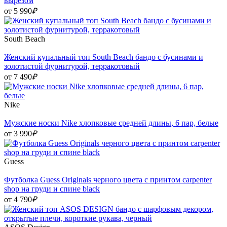
вырезом
от 5 990
₽
South Beach
Женский купальный топ South Beach бандо с бусинами и
золотистой фурнитурой, терракотовый
от 7 490
₽
Nike
Мужские носки Nike хлопковые средней длины, 6 пар, белые
от 3 990
₽
Guess
Футболка Guess Originals черного цвета с принтом carpenter
shop на груди и спине black
от 4 790
₽