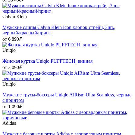
Calvin Klein
Мужские слипы Calvin Klein Icon хлопок-стрейч, 3шт.,
черный/красный/принт
от 6 890
₽
Uniqlo
Женская куртка Uniqlo PUFFTECH, винная
от 3 090
₽
Uniqlo
Мужские трусы-боксеры Uniqlo AIRism Ultra Seamless, черные
с принтом
от 1 090
₽
Adidas
Мужские беговые шорты Adidas с леопардовым принтом,