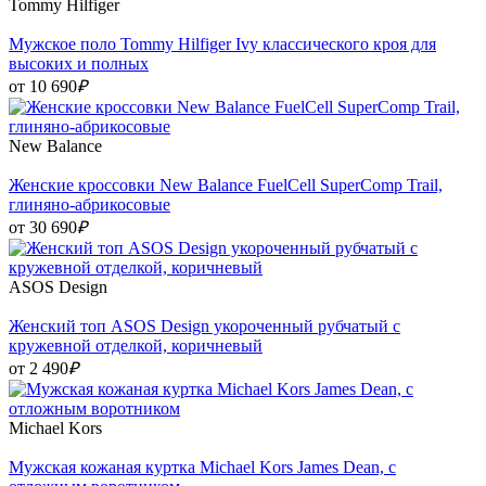
Tommy Hilfiger
Мужское поло Tommy Hilfiger Ivy классического кроя для
высоких и полных
от 10 690
₽
New Balance
Женские кроссовки New Balance FuelCell SuperComp Trail,
глиняно-абрикосовые
от 30 690
₽
ASOS Design
Женский топ ASOS Design укороченный рубчатый с
кружевной отделкой, коричневый
от 2 490
₽
Michael Kors
Мужская кожаная куртка Michael Kors James Dean, с