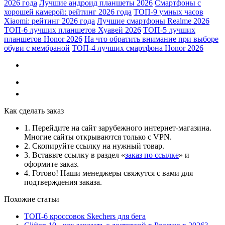
2026 года
Лучшие андроид планшеты 2026
Смартфоны с
хорошей камерой: рейтинг 2026 года
ТОП-9 умных часов
Xiaomi: рейтинг 2026 года
Лучшие смартфоны Realme 2026
ТОП-6 лучших планшетов Хуавей 2026
ТОП-5 лучших
планшетов Honor 2026
На что обратить внимание при выборе
обуви с мембраной
ТОП-4 лучших смартфона Honor 2026
Как сделать заказ
1. Перейдите на сайт зарубежного интернет-магазина.
Многие сайты открываются только с VPN.
2. Скопируйте ссылку на нужный товар.
3. Вставьте ссылку в раздел «
заказ по ссылке
» и
оформите заказ.
4. Готово! Наши менеджеры свяжутся с вами для
подтверждения заказа.
Похожие статьи
ТОП-6 кроссовок Skechers для бега