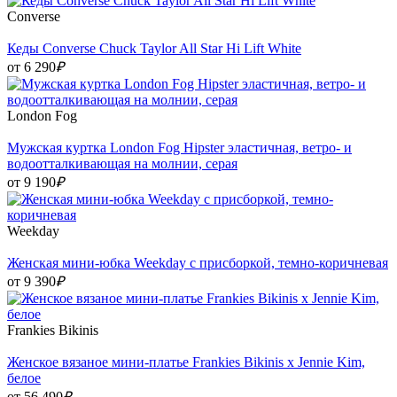
Converse
Кеды Converse Chuck Taylor All Star Hi Lift White
от 6 290
₽
London Fog
Мужская куртка London Fog Hipster эластичная, ветро- и
водоотталкивающая на молнии, серая
от 9 190
₽
Weekday
Женская мини-юбка Weekday с присборкой, темно-коричневая
от 9 390
₽
Frankies Bikinis
Женское вязаное мини-платье Frankies Bikinis x Jennie Kim,
белое
от 56 490
₽