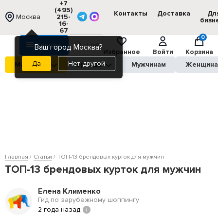
+7
(495)
Контакты
Доставка
Дл
Москва
215-
бизн
16-
67
0
Каталог
Ваш город Москва?
Избранное
Войти
Корзина
Нет, другой
Магазины
Бренды
Мужчинам
Женщин
Главная
Статьи
ТОП-13 брендовых курток для мужчин
ТОП-13 брендовых курток для мужчин
Елена Клименко
Гид по зарубежному шоппингу
2 года назад