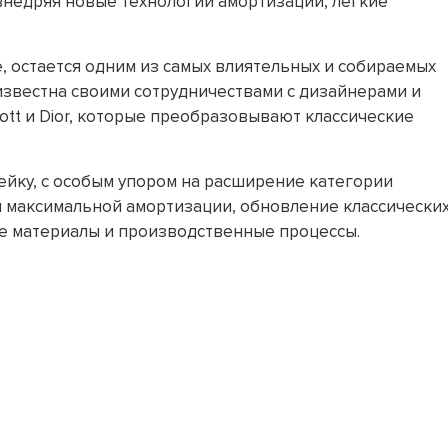
внедряя новые технологии амортизации, легкие
e, остается одним из самых влиятельных и собираемых
известна своими сотрудничествами с дизайнерами и
 Scott и Dior, которые преобразовывают классические
ейку, с особым упором на расширение категории
я максимальной амортизации, обновление классически
е материалы и производственные процессы.