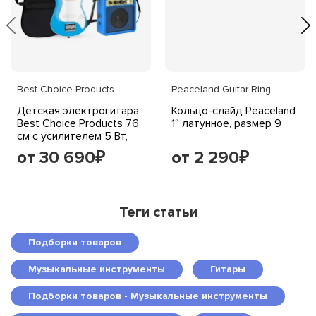
Best Choice Products
Peaceland Guitar Ring
Детская электрогитара
Кольцо-слайд Peaceland
Best Choice Products 76
1″ латунное, размер 9
см с усилителем 5 Вт,
голубая
от 30 690
от 2 290
₽
₽
Теги статьи
Подборки товаров
Музыкальные инструменты
Гитары
Подборки товаров - Музыкальные инструменты