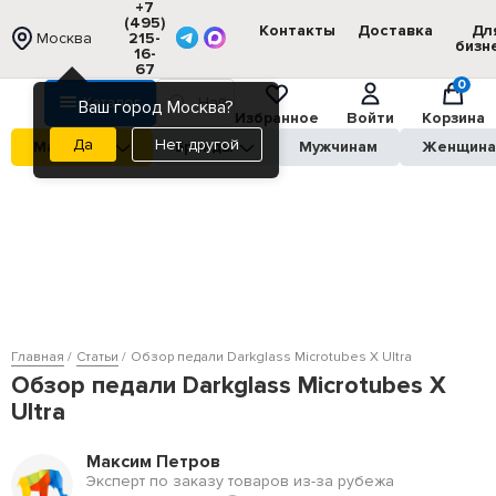
+7
(495)
Контакты
Доставка
Дл
Москва
215-
бизн
16-
67
0
Каталог
Ваш город Москва?
Избранное
Войти
Корзина
Нет, другой
Магазины
Бренды
Мужчинам
Женщин
Главная
Статьи
Обзор педали Darkglass Microtubes X Ultra
Обзор педали Darkglass Microtubes X
Ultra
Максим Петров
Эксперт по заказу товаров из-за рубежа