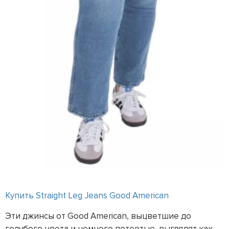
Купить Straight Leg Jeans Good American
Эти джинсы от Good American, выцветшие до
голубого цвета и немного потертые, выглядят как