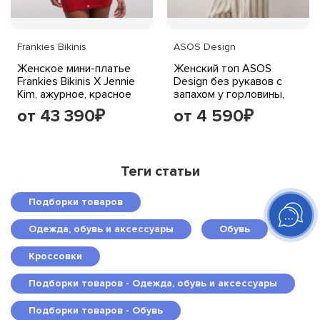
Frankies Bikinis
ASOS Design
Женское мини-платье
Женский топ ASOS
Frankies Bikinis X Jennie
Design без рукавов с
Kim, ажурное, красное
запахом у горловины,
шоколадный
от 43 390
от 4 590
₽
₽
Теги статьи
Подборки товаров
Одежда, обувь и аксессуары
Обувь
Кроссовки
Подборки товаров - Одежда, обувь и аксессуары
Подборки товаров - Обувь