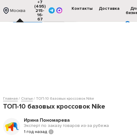
+7
(495)
Контакты
Доставка
Дл
Москва
215-
бизн
16-
67
0
Каталог
Ваш город Москва?
Избранное
Войти
Корзина
Нет, другой
Магазины
Бренды
Мужчинам
Женщин
Главная
Статьи
ТОП-10 базовых кроссовок Nike
ТОП-10 базовых кроссовок Nike
Ирина Пономарева
Эксперт по заказу товаров из-за рубежа
1 год назад