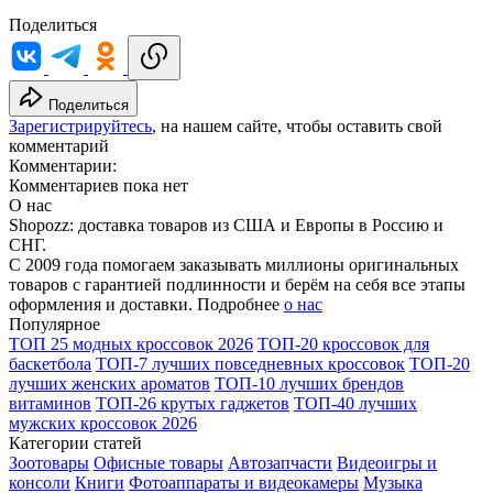
Поделиться
Поделиться
Зарегистрируйтесь
, на нашем сайте, чтобы оставить свой
комментарий
Комментарии:
Комментариев пока нет
О нас
Shopozz: доставка товаров из США и Европы в Россию и
СНГ.
С 2009 года помогаем заказывать миллионы оригинальных
товаров с гарантией подлинности и берём на себя все этапы
оформления и доставки. Подробнее
о нас
Популярное
ТОП 25 модных кроссовок 2026
ТОП-20 кроссовок для
баскетбола
ТОП-7 лучших повседневных кроссовок
ТОП-20
лучших женских ароматов
ТОП-10 лучших брендов
витаминов
ТОП-26 крутых гаджетов
ТОП-40 лучших
мужских кроссовок 2026
Категории статей
Зоотовары
Офисные товары
Автозапчасти
Видеоигры и
консоли
Книги
Фотоаппараты и видеокамеры
Музыка