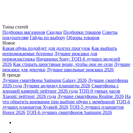
Типы статей
Подборки магазинов
Скидки
Подборки товаров
Советы
покупателям
Гайды по выбору
Обзоры товаров
Новое
Какая обувь подойдет для долгих прогулок
Как выбрать
непромокаемые ботинки
Лучшие рюкзаки для
первоклассника
Наушники Sony: ТОП-6 лучших моделей
2026
Как стирать шерстяные вещи, чтобы они не сели
Лучшие
рюкзаки для девочки
Лучшие школьные рюкзаки 2026
В тренде
Лучшие смартфоны Samsung Galaxy 2026
Лучшие смартфоны
2026 года
Лучшие андроид планшеты 2026
Смартфоны с
хорошей камерой: рейтинг 2026 года
ТОП-9 умных часов
Xiaomi: рейтинг 2026 года
Лучшие смартфоны Realme 2026
На
что обратить внимание при выборе обуви с мембраной
ТОП-6
лучших планшетов Хуавей 2026
ТОП-5 лучших планшетов
Honor 2026
ТОП-6 лучших смартфонов Samsung 2026