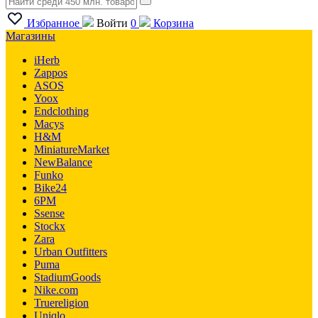
Избранное
Войти
0
Корзина
Магазины
iHerb
Zappos
ASOS
Yoox
Endclothing
Macys
H&M
MiniatureMarket
NewBalance
Funko
Bike24
6PM
Ssense
Stockx
Zara
Urban Outfitters
Puma
StadiumGoods
Nike.com
Truereligion
Uniqlo