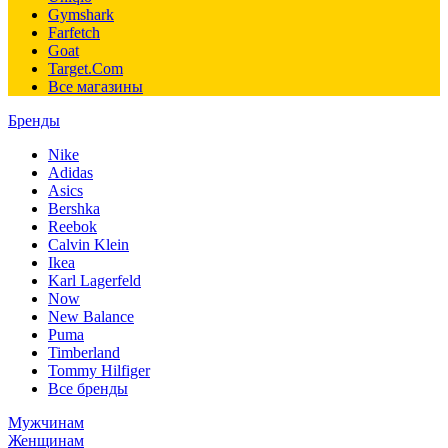
Gymshark
Farfetch
Goat
Target.Com
Все магазины
Бренды
Nike
Adidas
Asics
Bershka
Reebok
Calvin Klein
Ikea
Karl Lagerfeld
Now
New Balance
Puma
Timberland
Tommy Hilfiger
Все бренды
Мужчинам
Женщинам