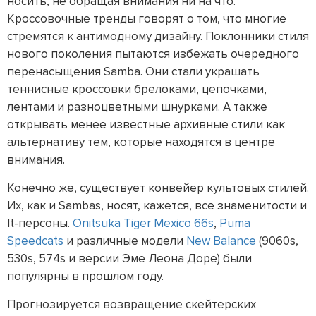
носить, не обращая внимания ни на что.
Кроссовочные тренды говорят о том, что многие
стремятся к антимодному дизайну. Поклонники стиля
нового поколения пытаются избежать очередного
перенасыщения Samba. Они стали украшать
теннисные кроссовки брелоками, цепочками,
лентами и разноцветными шнурками. А также
открывать менее известные архивные стили как
альтернативу тем, которые находятся в центре
внимания.
Конечно же, существует конвейер культовых стилей.
Их, как и Sambas, носят, кажется, все знаменитости и
It-персоны.
Onitsuka Tiger Mexico 66s
,
Puma
Speedcats
и различные модели
New Balance
(9060s,
530s, 574s и версии Эме Леона Доре) были
популярны в прошлом году.
Прогнозируется возвращение скейтерских