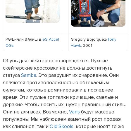
PG/Билли Эйлиш в
éS Accel
Gregory Bojorquez/
Tony
OGs
Hawk
, 2001
Обувь для скейтеров возвращается. Пухлые
скейтерские кроссовки не должны достигнуть
статуса
Samba
. Это разрушит их очарование. Они
являются противоположностью обтекаемым
силуэтам, которые доминировали в последнее
время. Эти пухлые топталки кричащие, смелые и
дерзкие. Чтобы носить их, нужен правильный стиль.
Они не для всех. Возможно,
Vans
будут массово
популярны. Мы наблюдаем заметный рост продаж
как слипонов, так и
Old Skools
, которые носят те же