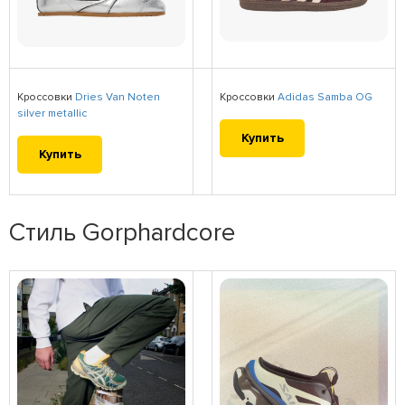
Кроссовки
Dries Van Noten
Кроссовки
Adidas Samba OG
silver metallic
Купить
Купить
Стиль Gorphardcore