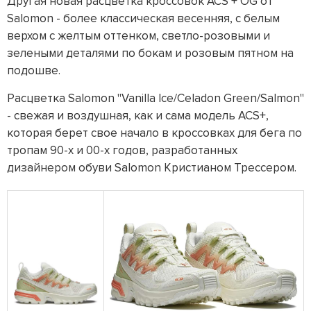
Другая новая расцветка кроссовок ACS + OG от
Salomon - более классическая весенняя, с белым
верхом с желтым оттенком, светло-розовыми и
зелеными деталями по бокам и розовым пятном на
подошве.
Расцветка Salomon "Vanilla Ice/Celadon Green/Salmon"
- свежая и воздушная, как и сама модель ACS+,
которая берет свое начало в кроссовках для бега по
тропам 90-х и 00-х годов, разработанных
дизайнером обуви Salomon Кристианом Трессером.