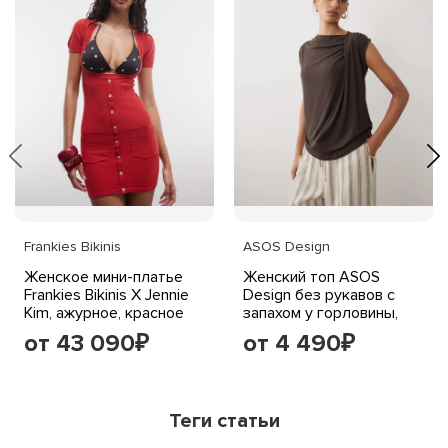
Frankies Bikinis
ASOS Design
Женское мини-платье
Женский топ ASOS
Frankies Bikinis X Jennie
Design без рукавов с
Kim, ажурное, красное
запахом у горловины,
шоколадный
от 43 090
от 4 490
₽
₽
Теги статьи