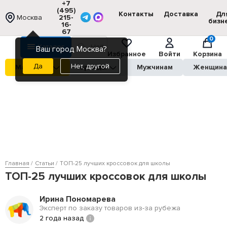
+7
(495)
Контакты
Доставка
Дл
Москва
215-
бизн
16-
67
0
Каталог
Ваш город Москва?
Избранное
Войти
Корзина
Нет, другой
Магазины
Бренды
Мужчинам
Женщин
Главная
Статьи
ТОП-25 лучших кроссовок для школы
ТОП-25 лучших кроссовок для школы
Ирина Пономарева
Эксперт по заказу товаров из-за рубежа
2 года назад