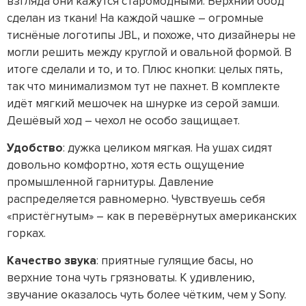
взгляда они кажутся старомодными. Верхний обод
сделан из ткани! На каждой чашке – огромные
тиснёные логотипы JBL, и похоже, что дизайнеры не
могли решить между круглой и овальной формой. В
итоге сделали и то, и то. Плюс кнопки: целых пять,
так что минимализмом тут не пахнет. В комплекте
идёт мягкий мешочек на шнурке из серой замши.
Дешёвый ход – чехол не особо защищает.
Удобство
: дужка целиком мягкая. На ушах сидят
довольно комфортно, хотя есть ощущение
промышленной гарнитуры. Давление
распределяется равномерно. Чувствуешь себя
«пристёгнутым» – как в перевёрнутых американских
горках.
Качество звука
: приятные гулящие басы, но
верхние тона чуть грязноваты. К удивлению,
звучание оказалось чуть более чётким, чем у Sony.