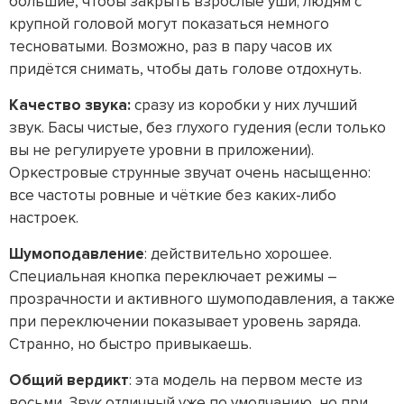
большие, чтобы закрыть взрослые уши; людям с
крупной головой могут показаться немного
тесноватыми. Возможно, раз в пару часов их
придётся снимать, чтобы дать голове отдохнуть.
Качество звука:
сразу из коробки у них лучший
звук. Басы чистые, без глухого гудения (если только
вы не регулируете уровни в приложении).
Оркестровые струнные звучат очень насыщенно:
все частоты ровные и чёткие без каких-либо
настроек.
Шумоподавление
: действительно хорошее.
Специальная кнопка переключает режимы –
прозрачности и активного шумоподавления, а также
при переключении показывает уровень заряда.
Странно, но быстро привыкаешь.
Общий вердикт
: эта модель на первом месте из
восьми. Звук отличный уже по умолчанию, но при