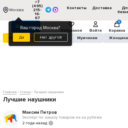
+7
(495)
Контакты
Доставка
Дл
Москва
215-
бизн
16-
67
0
Каталог
Ваш город Москва?
Избранное
Войти
Корзина
Нет, другой
Магазины
Бренды
Мужчинам
Женщин
Главная
Статьи
Лучшие наушники
Лучшие наушники
Максим Петров
Эксперт по заказу товаров из-за рубежа
2 года назад